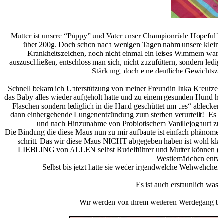
Mutter ist unsere “Püppy” und Vater unser Championrüde Hopeful
über 200g. Doch schon nach wenigen Tagen nahm unsere kleine
Krankheitszeichen, noch nicht einmal ein leises Wimmern war
auszuschließen, entschloss man sich, nicht zuzufüttern, sondern le
Stärkung, doch eine deutliche Gewicht
Schnell bekam ich Unterstützung von meiner Freundin Inka Kreutzer
das Baby alles wieder aufgeholt hatte und zu einem gesunden Hund 
Flaschen sondern lediglich in die Hand geschüttet um „es“ ablecken
dann einhergehende Lungenentzündung zum sterben verurteilt! Es kl
und nach Hinzunahme von Probiotischem Vanillejoghurt zu
Die Bindung die diese Maus nun zu mir aufbaute ist einfach phänomen
schritt. Das wir diese Maus NICHT abgegeben haben ist wohl klar –
LIEBLING von ALLEN selbst Rudelführer und Mutter können ( ode
Westiemädchen entw
Selbst bis jetzt hatte sie weder irgendwelche Wehwehche
Es ist auch erstaunlich wa
Wir werden von ihrem weiteren Werdegang be