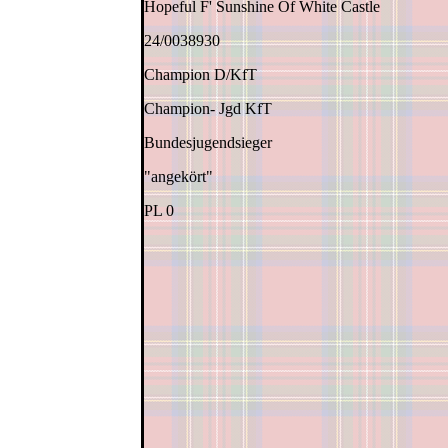
Hopeful F' Sunshine Of White Castle
24/0038930
Champion D/KfT
Champion- Jgd KfT
Bundesjugendsieger
"angekört"
PL 0