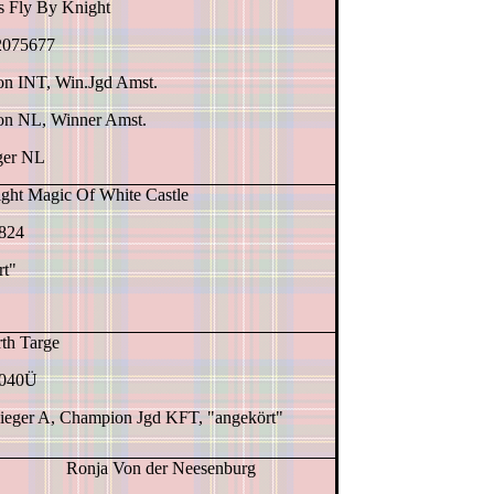
s Fly By Knight
075677
n INT, Win.Jgd Amst.
n NL, Winner Amst.
ger NL
ght Magic Of White Castle
824
rt"
th Targe
7040Ü
ieger A, Champion Jgd KFT, "angekört"
Ronja Von der Neesenburg