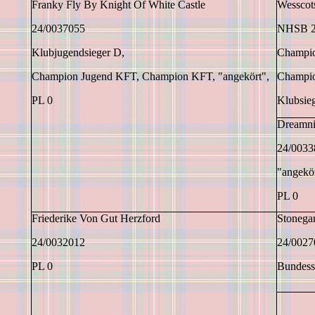
Franky Fly By Knight Of White Castle
Wesscot
24/0037055
NHSB 2
Klubjugendsieger D,
Champio
Champion Jugend KFT, Champion KFT, "angekört",
Champio
PL 0
Klubsie
Dreamni
24/0033
"angekö
PL 0
Friederike Von Gut Herzford
Stonegar
24/0032012
24/002
PL 0
Bundess