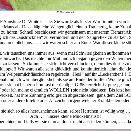
2 Monate alt
`F Sunshine Of White Castle.
Sie wurde als letzter Wurf inmitten von 
 Maus ab. Das alltägliche Wiegen glich einem Trauerzug, keine Zunah
 zu hören. Schnell beschlossen wir gemeinsam mit unserem Tierarzt Ab
diglich das „austrocknen“ zu verhindern und den Saugreflex zu stärken
szunahme blieb aus…….wir waren schier am Ende. War dieser kleine s
, wir tauschen uns immer aus, wenn mal Schwierigkeiten aufkommen un
heranwuchs. Das machte mir Mut und ich begann gegen den Willen meine
 zu lassen. So konnte sie sich nicht verschlucken, denn dies durfte z
appte!! Wir waren alle sehr glücklich und kontinuierlich nahm die kl
m Welpenmilchfläschchen regelrecht „Heiß“ auf ihr „Leckerchen!!! D
al und ich war überglücklich als sie am Ende der fünften Woche glückl
 sie hat bisher schon fast die richtige Größe erreicht ist purz gesund
r ich meine eigentlich WOLLEN ) sie nicht bändigen. Bis jetzt hat s
ickelt, hat ihre Zahnung erfolgreich abgeschlossen, ganz dem Zi
n oder andere Infekte oder Anzeichen irgendwelcher Krankheiten oder s
s sie sich so alles herausnehmen kann, selbst Herrchen ist völlig weg
Ach … unsere kleine Muckelmaus!!!
richten, und falls wir sie einmal doch nicht ausstellen können,……dan