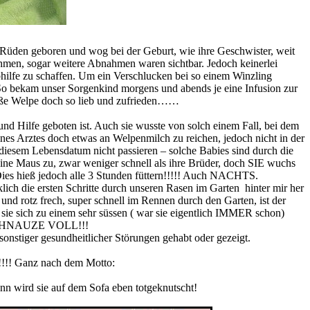
2 Rüden geboren und wog bei der Geburt, wie ihre Geschwister, weit
men, sogar weitere Abnahmen waren sichtbar. Jedoch keinerlei
hilfe zu schaffen. Um ein Verschlucken bei so einem Winzling
. So bekam unser Sorgenkind morgens und abends je eine Infusion zur
üße Welpe doch so lieb und zufrieden……
d Hilfe geboten ist. Auch sie wusste von solch einem Fall, bei dem
s Arztes doch etwas an Welpenmilch zu reichen, jedoch nicht in der
u diesem Lebensdatum nicht passieren – solche Babies sind durch die
eine Maus zu, zwar weniger schnell als ihre Brüder, doch SIE wuchs
ies hieß jedoch alle 3 Stunden füttern!!!!! Auch NACHTS.
ich die ersten Schritte durch unseren Rasen im Garten hinter mir her
 und rotz frech, super schnell im Rennen durch den Garten, ist der
ie sich zu einem sehr süssen ( war sie eigentlich IMMER schon)
el SCHNAUZE VOLL!!!
onstiger gesundheitlicher Störungen gehabt oder gezeigt.
….!!!! Ganz nach dem Motto:
n wird sie auf dem Sofa eben totgeknutscht!