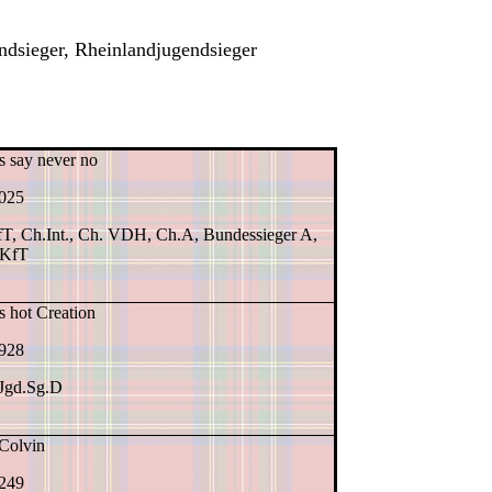
dsieger, Rheinlandjugendsieger
s say never no
025
T, Ch.Int., Ch. VDH, Ch.A, Bundessieger A,
 KfT
s hot Creation
928
Jgd.Sg.D
 Colvin
249