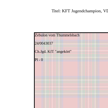
Titel: KFT Jugendchampion, VD
Zebulon vom Thummelsbach
24/0043037
Ch.Jgd. KfT "angekört"
Pl - 0