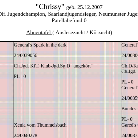
"Chrissy"
geb. 25.12.2007
H Jugendchampion, Saarlandjugendsieger, Neumünster Jugen
Patellabefund 0
Ahnentafel
( Auslesezucht / Körzucht)
General's Spark in the dark
General'
24/0039056
24/0030
Ch.Jgd. KfT, Klub-Jgd.Sg.D "angekört"
Ch.D/Kf
Ch.Jgd.
PL - 0
PL - 0
General'
24/0035
Bundes.
PL- 0
Xenia vom Thummelsbach
Gared's
24/0040278
24/0037