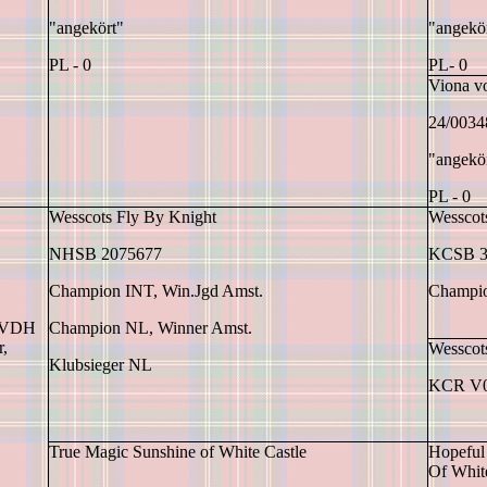
"angekört"
"angekö
PL - 0
PL- 0
Viona 
24/0034
"angekö
PL - 0
Wesscots Fly By Knight
Wesscot
NHSB 2075677
KCSB 3
Champion INT, Win.Jgd Amst.
Champi
, VDH
Champion NL, Winner Amst.
r,
Wesscot
Klubsieger NL
KCR V0
True Magic Sunshine of White Castle
Hopeful
Of Whit