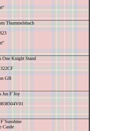
rt"
vom Thummelsbach
823
rt"
s One Knight Stand
322CF
on GB
s Jus F´Joy
838504V01
 F`Sunshine
e Castle