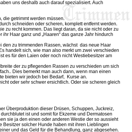
aben uns deshalb auch darauf spezialisiert. Auch
n, die getrimmt werden müssen.
 durch schneiden oder scheren, komplett entfernt werden.
zu recht kommen. Das liegt daran, da sie nicht oder zu
r ihr Haar ganz und „Haaren“ das ganze Jahr hindurch
 bei den zu trimmenden Rassen, wächst das neue Haar
Es handelt sich, wie man also merkt um zwei verschieden
st es für den Laien oder noch nicht Westiebesitzer am
ndbreite der zu pflegenden Rassen zu verschieden um sich
infach.. Dies bemerkt man auch dann, wenn man einen
te bieten wir jedoch bei Bedarf, Kurse an.
cht oder sehr schwer ersichtlich. Oder sie scheren gleich
ner Überproduktion dieser Drüsen, Schuppen, Juckreiz,
t durchblutet ist und somit für Ekzeme und Dermatosen
 sie ja den einen oder anderen Westie der so aussieht
ie Besitzer solcher Hunde haben mit ihren Lieblingen
beiner und das Geld für die Behandlung, ganz abgesehen.