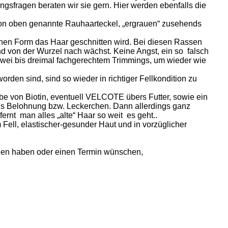
gsfragen beraten wir sie gern. Hier werden ebenfalls die
 schon oben genannte Rauhaarteckel, „ergrauen“ zusehends
enen Form das Haar geschnitten wird. Bei diesen Rassen
nd von der Wurzel nach wächst. Keine Angst, ein so falsch
 zwei bis dreimal fachgerechtem Trimmings, um wieder wie
den sind, sind so wieder in richtiger Fellkondition zu
abe von Biotin, eventuell VELCOTE übers Futter, sowie ein
 Belohnung bzw. Leckerchen. Dann allerdings ganz
rnt man alles „alte“ Haar so weit es geht..
 Fell, elastischer-gesunder Haut und in vorzüglicher
ragen haben oder einen Termin wünschen,