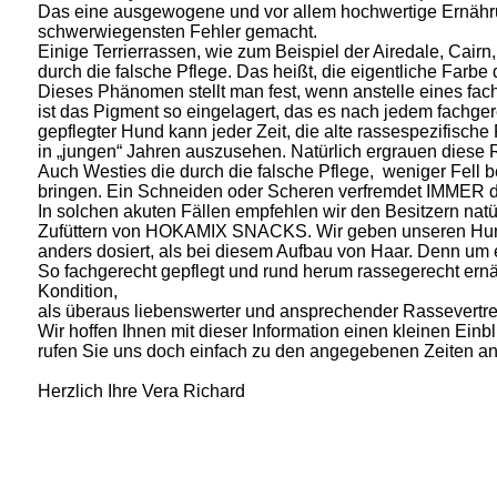
Das eine ausgewogene und vor allem hochwertige Ernährung 
schwerwiegensten Fehler gemacht.
Einige Terrierrassen, wie zum Beispiel der Airedale, Cair
durch die falsche Pflege. Das heißt, die eigentliche Farbe
Dieses Phänomen stellt man fest, wenn anstelle eines fa
ist das Pigment so eingelagert, das es nach jedem fachge
gepflegter Hund kann jeder Zeit, die alte rassespezifisch
in „jungen“ Jahren auszusehen. Natürlich ergrauen diese 
Auch Westies die durch die falsche Pflege, weniger Fell b
bringen. Ein Schneiden oder Scheren verfremdet IMMER di
In solchen akuten Fällen empfehlen wir den Besitzern natü
Zufüttern von HOKAMIX SNACKS. Wir geben unseren Hund
anders dosiert, als bei diesem Aufbau von Haar. Denn um e
So fachgerecht gepflegt und rund herum rassegerecht ernäh
Kondition,
als überaus liebenswerter und ansprechender Rassevertret
Wir hoffen Ihnen mit dieser Information einen kleinen Ei
rufen Sie uns doch einfach zu den angegebenen Zeiten an.
Herzlich Ihre Vera Richard