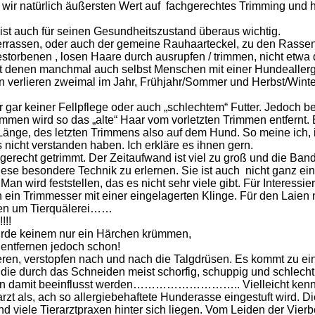
 wir natürlich äußersten Wert auf fachgerechtes Trimming und h
 ist auch für seinen Gesundheitszustand überaus wichtig.
rierrassen, oder auch der gemeine Rauhaarteckel, zu den Rasse
gestorbenen , losen Haare durch ausrupfen / trimmen, nicht etwa
denen manchmal auch selbst Menschen mit einer Hundeallergie 
verlieren zweimal im Jahr, Frühjahr/Sommer und Herbst/Winte
r gar keiner Fellpflege oder auch „schlechtem“ Futter. Jedoch
men wird so das „alte“ Haar vom vorletzten Trimmen entfernt. 
änge, des letzten Trimmens also auf dem Hund. So meine ich, i
 nicht verstanden haben. Ich erkläre es ihnen gern.
gerecht getrimmt. Der Zeitaufwand ist viel zu groß und die Ba
ese besondere Technik zu erlernen. Sie ist auch nicht ganz e
 wird feststellen, das es nicht sehr viele gibt. Für Interessier
ein Trimmesser mit einer eingelagerten Klinge. Für den Laien ni
en um Tierquälerei……
!!!
würde keinem nur ein Härchen krümmen,
ntfernen jedoch schon!
ren, verstopfen nach und nach die Talgdrüsen. Es kommt zu ei
, die durch das Schneiden meist schorfig, schuppig und schlech
nnen damit beeinflusst werden……………………….. Vielleicht kennen
zt als, ach so allergiebehaftete Hunderasse eingestuft wird. D
 viele Tierarztpraxen hinter sich liegen. Vom Leiden der Vier