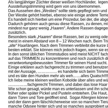
Als langjähriger Züchter dieser weißen Hochländer, legen
Ausstellungstrimming wird gern von uns übernommen.
Das Aussehen des „Westies“ sollte stets gepflegt sein und
Der Westie gehört hierbei, ebenso wie einige andere Ter
Es handelt sich hierbei um eine Prozedur, bei der, die ab
Dadurch gehören auch genau diese Rassen, zu denen, mit 
mindest nur ganz wenig „Haaren“. Andere Rassen dagegen 
zusätzlich.
Besonders stark „Haaren“ diese Rassen, bei zu wenig ode
meist in einem Abstand von 8 – 12 Wochen nach. Beim Trim
„alte“ Haarlängen. Nach dem Trimmen verbleibt die kurze L
besten erklärt. Sie können mich jedoch fragen, wenn sie es
In den sonst üblichen Trimmstudios wird meist NICHT fach
auf das TRIMMEN zu konzentrieren und noch zusätzlich di
verantwortungsbewussten Trimmer für seinen Hund sucht. Man
Einige erklären auch fachgerecht zu trimmen und benutzen 
mit der Aussage, …………… es handelte sich beim Trimm
und es täte den Hunden mehr als weh……alles Quatsch!!!!!
Ich liebe meine kleinen weißen Kobolde über alles und 
……………fachgerecht Trimmen, und dabei das lose Haar e
Wie schon gesagt, würde man es unterlassen und ihn sche
früher oder später Pickel und Pusteln entstehen. Die Haut
dann Türen und Tore geöffnet sind. Sogar Allergien kö
und der dann gern fälschlicherweise von so manchen Tierar
manche Odysee hinter sich und so manches ausprobiert und