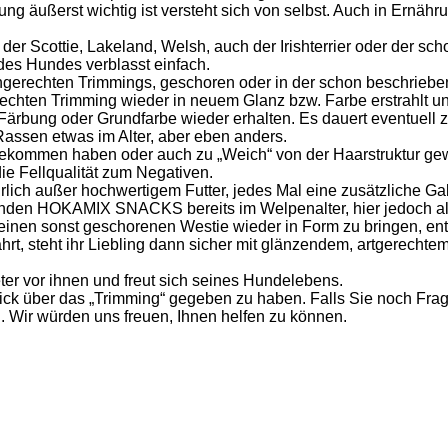
äußerst wichtig ist versteht sich von selbst. Auch in Ernährun
n, der Scottie, Lakeland, Welsh, auch der Irishterrier oder der
 des Hundes verblasst einfach.
chgerechten Trimmings, geschoren oder in der schon beschrieb
rechten Trimming wieder in neuem Glanz bzw. Farbe erstrahlt u
e Färbung oder Grundfarbe wieder erhalten. Es dauert eventuell
Rassen etwas im Alter, aber eben anders.
ekommen haben oder auch zu „Weich“ von der Haarstruktur gewor
e Fellqualität zum Negativen.
rlich außer hochwertigem Futter, jedes Mal eine zusätzliche G
en HOKAMIX SNACKS bereits im Welpenalter, hier jedoch als
inen sonst geschorenen Westie wieder in Form zu bringen, entfe
rt, steht ihr Liebling dann sicher mit glänzendem, artgerechtem
er vor ihnen und freut sich seines Hundelebens.
nblick über das „Trimming“ gegeben zu haben. Falls Sie noch F
 Wir würden uns freuen, Ihnen helfen zu können.